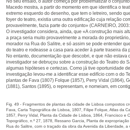
No seu ensaio, o autor começa por problematizar o conjunt
Macedo mostra, a partir do momento em que identifica o teat
extremo esquerdo do desenho, que tem o letreiro, sendo que 
foyer do teatro, existia uma outra edificação cuja relação 
provavelmente, fazia parte do conjunto» (CARNEIRO, 2003:
O investigador considera, ainda, que «A construção mais al
a praça seria muito provavelmente a morada do proprietário
morador na Rua do Salitre, e só assim se pode entender que
do teatro e rodeasse a casa para aceder à parte traseira d
No entanto, documentação que descobri, e que não estava d
investigador se debruçou sobre a construção do Teatro do Sa
algumas hipóteses e certezas. Como já tive oportunidade de 
investigação levou-me a identificar esse edifício com o do Te
plantas de Fava (1807) Folque (1857), Perry Vidal (1864), 
(1881), Santos (1895), o representam, e nomeiam, em conti
Fig. 49 - Fragmentos de plantas da cidade de Lisboa compostos c
Fava, Carta Topográfica de Lisboa, 1807, Filipe Folque, Atlas da Ca
1857, Perry Vidal, Planta da Cidade de Lisboa, 1864, Francisco e
Topográfico, n.º 27, 1878, Ressano Garcia, Planta de expropriaçã
Rua do Salitre, com o traçado da obra da Avenida da Liberdade, a