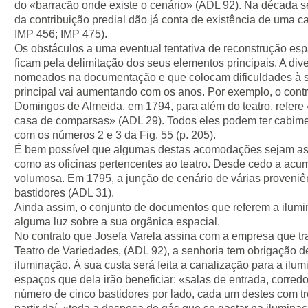
do «barracão onde existe o cenário» (ADL 92). Na década s
da contribuição predial dão já conta de existência de uma ca
IMP 456; IMP 475).
Os obstáculos a uma eventual tentativa de reconstrução esp
ficam pela delimitação dos seus elementos principais. A di
nomeados na documentação e que colocam dificuldades à sua
principal vai aumentando com os anos. Por exemplo, o con
Domingos de Almeida, em 1794, para além do teatro, refere
casa de comparsas» (ADL 29). Todos eles podem ter cabimen
com os números 2 e 3 da Fig. 55 (p. 205).
É bem possível que algumas destas acomodações sejam as 
como as oficinas pertencentes ao teatro. Desde cedo a acu
volumosa. Em 1795, a junção de cenário de várias proveniê
bastidores (ADL 31).
Ainda assim, o conjunto de documentos que referem a ilumi
alguma luz sobre a sua orgânica espacial.
No contrato que Josefa Varela assina com a empresa que tra
Teatro de Variedades, (ADL 92), a senhoria tem obrigação d
iluminação. À sua custa será feita a canalização para a ilu
espaços que dela irão beneficiar: «salas de entrada, corredo
número de cinco bastidores por lado, cada um destes com três