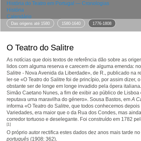
História do Teatro em Portugal — Cronologias
História
Calendário
Das origens até 1580
1580-1640
1776-1808
PT
EN
O Teatro do Salitre
As notícias que dois textos de referência dão sobre as orige
lidos com alguma reserva e carecem de alguma emenda: no
Salitre - Nova Avenida da Liberdade», de R., publicado na r
ler-se «O Teatro do Salitre foi de princípio, por assim dizer,
obstante ser de longe em longe invadido pela ópera italian
Simão Caetano Nunes, a fim de exibir ao público de Lisboa o 
reputava uma maravilha do género». Sousa Bastos, em
A Ca
informa «O Teatro do Salitre, que todos conhecemos depois
Variedades, era maior que o da Rua dos Condes, mas ainda
corredor tortuoso e deselegante. Foi construído em 1782 pe
[1]
O próprio autor rectifica estes dados dez anos mais tarde n
português
(1908: 362).