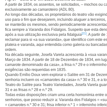
A partir de 1834, os assentos, se solicitados, – mochos ou 
exclusivamente ao camaroteiro (ADL 80).
Ao longo das décadas, os proprietários do teatro vão exigin
uso para o fim que desejarem, incluindo aluguer a terceiros,
se manterão os mesmos, sendo periodicamente acrescentad
fica sempre a Varanda dos Fidalgos. Suspeito que esta d
[21]
após a sua utilização exclusiva pela fidalguia
. A partir d
reclamar para si «a sua varanda», que identifico com este 
plateia e varanda, aqui entendida como galeria ou bancada
ordem.
Na década seguinte, Josefa Varela acrescenta à «sua varanda»
Março de 1834. A partir de 18 de Dezembro de 1834, em luga
camarote denominado da casa», a frisa n.º 29 e o inferninho 
exigências são requeridas em 1835.
Quando Emílio Doux vem explorar o Salitre em 31 de Deze
senhoria incluem os «camarotes da casa» n.º 30 e 31, e a to
Teatro do Salitre para Teatro Variedades, Josefa Varela guar
31 e as frisas n.º 28 e n.º 29.
Todas estas disposições criam uma certa homonímia entre os
senhorios, que posso reduzir a: Varanda dos Fidalgos = «s
= camarotes n.º 30 e 31; frisa inferior n.º 1 = inferninho inferio