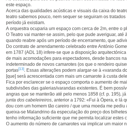
este espaço.
Acerca das qualidades acústicas e visuais da caixa do teatr
teatro sabemos pouco, nem sequer se seguiram os tratados 
período já existiam.
A orquestra ocuparia um espaço com cerca de 2m, entre o pl
O Teatro vai manter-se assim, pelo que pude averiguar, até
quando reabre após um período de encerramento, que adivi
Do contrato de arrendamento celebrado entre António Gomes
em 1787 (ADL 18) infere-se que a disposição arquitectónica 
de mais acomodações para espectadores, desde bancos na 
indeterminado de novos camarotes (os que o rendeiro quiser)
[13]
portas
. Essas alterações podem alargar-se à «varanda d
[que] será acrescentada com mais um camarote à custa dele
Fica por esclarecer se o espaço comporta o aumento de mai
subdivisões das galerias/varandas existentes. É bem possív
angras que se manterão até pelo menos 1858 (cf. p. 195), 
junta dos cabeleireiros
, anterior a 1792: «Fui à Ópera, e lá 
dou com um homem tão careiro / que uma moeda me pediu /
queixa-se Malandrino da especulação do preço dos bilhetes
tenho informação suficiente que me permita localizar estes
O aumento do número de camarotes vai implicar um maior 