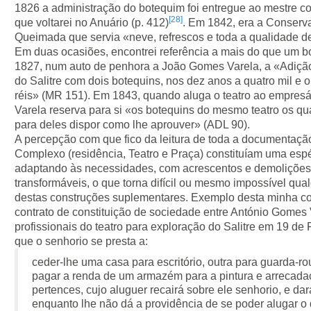
1826 a administração do botequim foi entregue ao mestre co
[28]
que voltarei no Anuário (p. 412)
. Em 1842, era a Conservad
Queimada que servia «neve, refrescos e toda a qualidade d
Em duas ocasiões, encontrei referência a mais do que um bo
1827, num auto de penhora a João Gomes Varela, a «Adição a 
do Salitre com dois botequins, nos dez anos a quatro mil e oi
réis» (MR 151). Em 1843, quando aluga o teatro ao empresá
Varela reserva para si «os botequins do mesmo teatro os qu
para deles dispor como lhe aprouver» (ADL 90).
A percepção com que fico da leitura de toda a documentaçã
Complexo (residência, Teatro e Praça) constituíam uma es
adaptando às necessidades, com acrescentos e demolições d
transformáveis, o que torna difícil ou mesmo impossível qua
destas construções suplementares. Exemplo desta minha c
contrato de constituição de sociedade entre António Gomes 
profissionais do teatro para exploração do Salitre em 19 de
que o senhorio se presta a:
ceder-lhe uma casa para escritório, outra para guarda-ro
pagar a renda de um armazém para a pintura e arrecada
pertences, cujo aluguer recairá sobre ele senhorio, e d
enquanto lhe não dá a providência de se poder alugar o 