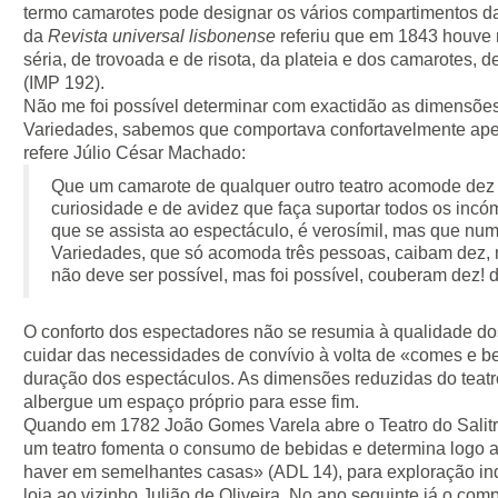
termo camarotes pode designar os vários compartimentos da
da
Revista universal lisbonense
referiu que em 1843 houve 
séria, de trovoada e de risota, da plateia e dos camarotes, d
(IMP 192).
Não me foi possível determinar com exactidão as dimensõe
Variedades, sabemos que comportava confortavelmente ape
refere Júlio César Machado:
Que um camarote de qualquer outro teatro acomode dez
curiosidade e de avidez que faça suportar todos os inc
que se assista ao espectáculo, é verosímil, mas que nu
Variedades, que só acomoda três pessoas, caibam dez, nã
não deve ser possível, mas foi possível, couberam dez! 
O conforto dos espectadores não se resumia à qualidade do
cuidar das necessidades de convívio à volta de «comes e b
duração dos espectáculos. As dimensões reduzidas do teatr
albergue um espaço próprio para esse fim.
Quando em 1782 João Gomes Varela abre o Teatro do Salitr
um teatro fomenta o consumo de bebidas e determina logo 
haver em semelhantes casas» (ADL 14), para exploração ind
loja ao vizinho Julião de Oliveira. No ano seguinte já o c