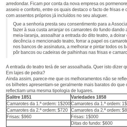
arredondar. Ficam por conta da nova empresa os pormenore
asseio e conforto, entre os quais destaco o facto de frisas 
com assentos próprios já incluídos no seu aluguer.
Que a senhoria presta seu consentimento para a Associa
fazer à sua custa arranjar os camarotes do fundo dando a
meia-laranja, assoalhar a entrada do dito teatro, a doira
decência o mencionado teatro, forrar a papel os camarot
nos bancos de assinatura, a melhorar e pintar todos os b
pôr bancos ou cadeiras de palhinhas nas frisas e camaro
A entrada do teatro terá de ser assoalhada. Quer isto dizer
Em lajes de pedra?
Ainda assim, parece-me que os melhoramentos não se reflect
os bilhetes apresentam-se geralmente mais baratos do que 
reflectiam uma mesma tipologia de lugares.
Salitre 1851
Variedades 1858
Camarotes da 1.ª ordem: 1$200
Camarotes da 1.ª ordem: 1
Camarotes da 2.ª ordem: $720
Camarotes da 2.ª ordem: $
Frisas: $960
Frisas: 1$000
Ditas do fundo: $600