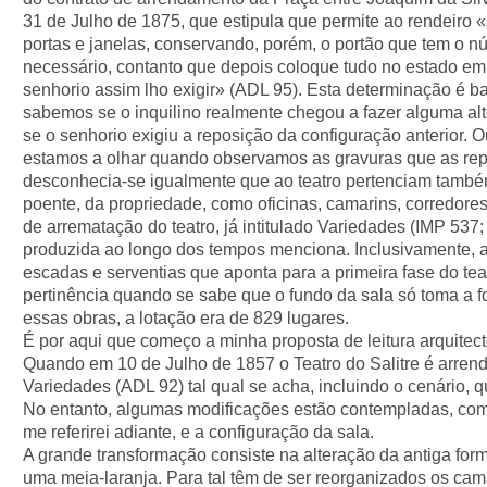
31 de Julho de 1875, que estipula que permite ao rendeiro «
portas e janelas, conservando, porém, o portão que tem o n
necessário, contanto que depois coloque tudo no estado em
senhorio assim lho exigir» (ADL 95). Esta determinação é ba
sabemos se o inquilino realmente chegou a fazer alguma alter
se o senhorio exigiu a reposição da configuração anterior. 
estamos a olhar quando observamos as gravuras que as re
desconhecia-se igualmente que ao teatro pertenciam também 
poente, da propriedade, como oficinas, camarins, corredores,
de arrematação do teatro, já intitulado Variedades (IMP 53
produzida ao longo dos tempos menciona. Inclusivamente, 
escadas e serventias que aponta para a primeira fase do te
pertinência quando se sabe que o fundo da sala só toma a 
essas obras, a lotação era de 829 lugares.
É por aqui que começo a minha proposta de leitura arquitect
Quando em 10 de Julho de 1857 o Teatro do Salitre é arren
Variedades (ADL 92) tal qual se acha, incluindo o cenário,
No entanto, algumas modificações estão contempladas, com
me referirei adiante, e a configuração da sala.
A grande transformação consiste na alteração da antiga form
uma meia-laranja. Para tal têm de ser reorganizados os cama