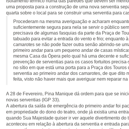
isolamento térmico numa das paredes que devem ser melhor
uma proposta para a construção de uma nova serventia sep
quarta sobre o local para se construir uma serventia para c
Procederam na mesma averiguação e acharam enquanto 
suficientemente segura para nela se servir o público sem
precisava de algumas fasquias da parte da Praça de Tou
tabuado para evitar a entrada do vento e frio; enquanto 
camarotes se não pode fazer outra senão abrindo-se um
primeiro andar para um pequeno andar de casas místicas
mesma Casa da Ópera pelo qual há uma decente e sufici
prevenção de serventias para os casos fortuitos precis
no sítio em que está uma porta para a Praça dos Touros
serventia ao primeiro andar dos camarotes, de que dito mi
feita, visto não haver mais que averiguar nem reparar 
A 28 de Fevereiro, Pina Manique dá ordem para que se inic
novas serventias (IGP 33).
A abertura da saída de emergência do primeiro andar foi pac
em propriedade do dono do teatro, onde já existia uma entr
quando Sua Majestade quiser ir ver aquele divertimento do
aconteceu em relação à abertura da serventia e entrada para