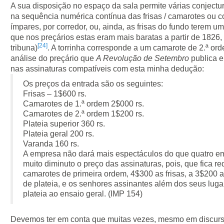
A sua disposição no espaço da sala permite várias conject
na sequência numérica contínua das frisas / camarotes ou 
ímpares, por corredor, ou, ainda, as frisas do fundo terem
que nos preçários estas eram mais baratas a partir de 1826,
[24]
tribuna)
. A torrinha corresponde a um camarote de 2.ª o
análise do preçário que
A
Revolução de Setembro
publica 
nas assinaturas compatíveis com esta minha dedução:
Os preços da entrada são os seguintes:
Frisas – 1$600 rs.
Camarotes de 1.ª ordem 2$000 rs.
Camarotes de 2.ª ordem 1$200 rs.
Plateia superior 360 rs.
Plateia geral 200 rs.
Varanda 160 rs.
A empresa não dará mais espectáculos do que quatro em
muito diminuto o preço das assinaturas, pois, que fica re
camarotes de primeira ordem, 4$300 as frisas, a 3$200 as
de plateia, e os senhores assinantes além dos seus lug
plateia ao ensaio geral. (IMP 154)
Devemos ter em conta que muitas vezes, mesmo em discurso