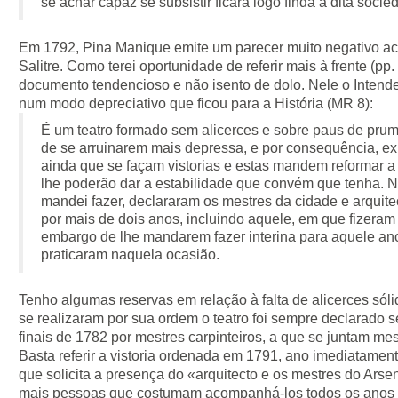
se achar capaz se subsistir ficará logo finda a dita soci
Em 1792, Pina Manique emite um parecer muito negativo ac
Salitre. Como terei oportunidade de referir mais à frente (pp
documento tendencioso e não isento de dolo. Nele o Intende
num modo depreciativo que ficou para a História (MR 8):
É um teatro formado sem alicerces e sobre paus de prumo
de se arruinarem mais depressa, e por consequência, exp
ainda que se façam vistorias e estas mandem reformar a
lhe poderão dar a estabilidade que convém que tenha. N
mandei fazer, declararam os mestres da cidade e arquite
por mais de dois anos, incluindo aquele, em que fizeram
embargo de lhe mandarem fazer interina para aquele an
praticaram naquela ocasião.
Tenho algumas reservas em relação à falta de alicerces sóli
se realizaram por sua ordem o teatro foi sempre declarado 
finais de 1782 por mestres carpinteiros, a que se juntam mes
Basta referir a vistoria ordenada em 1791, ano imediatament
que solicita a presença do «arquitecto e os mestres do Arsen
mais pessoas que costumam acompanhá-los todos os anos a 