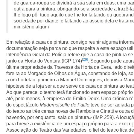
de guarda-roupa se dividirá a sua sala em duas, uma par
outra para a pintura, obrigando-se a sociedade a trazê-
lhe logo pôr tudo aquilo que lhe for faltando ou quebran
sociedade por diante, e faltando ao asseio dela e tratam
ministério algum
Em relação à casa de pintura, consigo reunir alguma inform
documentação seja parca no que respeita a este espaço util
Intendência Geral da Polícia refere que a casa de pintura se
[29]
junto da Horta do Ventura (IGP 174)
. Segundo pude apurar
última propriedade da Travessa da Horta da Cera, lado dire
foreira ao Morgado de Olhos de Água, constando de loja, s
a um hortelão, primeiro a Manuel Domingues, depois a Ma
hipótese de a loja ser a que serve de casa de pintura ao teat
Ao que parece, o teatro terá funcionado sem espaço próprio 
até, pelo menos, à empresa de Emílio Doux. Uma crónica n’
do espectáculo
Mademoiselle de Faille
teve de ser adiada p
do teatro as três cenas novas de Rambois e Cinatti e outra 
havendo, por enquanto, sala de pintura» (IMP 259). A locuçã
para breve a existência de um espaço próprio para a execuç
Associação do Teatro das Variedades, o fiel do teatro fica d