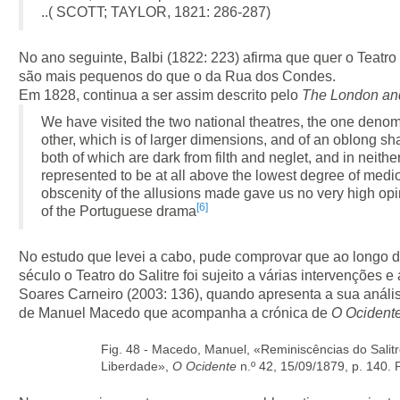
..( SCOTT; TAYLOR, 1821: 286-287)
No ano seguinte, Balbi (1822: 223) afirma que quer o Teatro 
são mais pequenos do que o da Rua dos Condes.
Em 1828, continua a ser assim descrito pelo
The London and
We have visited the two national theatres, the one denom
other, which is of larger dimensions, and of an oblong s
both of which are dark from filth and neglet, and in neith
represented to be at all above the lowest degree of medioc
obscenity of the allusions made gave us no very high opin
[6]
of the Portuguese drama
No estudo que levei a cabo, pude comprovar que ao longo 
século o Teatro do Salitre foi sujeito a várias intervenções 
Soares Carneiro (2003: 136), quando apresenta a sua anális
de Manuel Macedo que acompanha a crónica de
O Ocident
Fig. 48 - Macedo, Manuel, «Reminiscências do Salit
Liberdade»,
O Ocidente
n.º 42, 15/09/1879, p. 140.