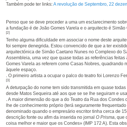
Também pode ter links:
A revolução de Septembro, 22 dezem
Penso que se deve proceder a uma um esclarecimento sobre
a fundação é de João Gomes Varela e o arquitecto é Simã
[2]
Tenho alguma dificuldade em associar o nome deste arquitect
foi sempre denegrida. Estou convencido de que a ter existi
arquitectónica de Simão Caetano Nunes no Complexo do Sal
Assembleia, uma vez que quase todas as referências feitas
Gomes Varela as referem como Casas Nobres, quadrando me
àquele espaço.
. O primeiro artista a ocupar o palco do teatro foi Lorenzo Fer
[3]
A deturpação do nome tem sido transmitida em quase todas as
desde Matos Sequeira até aos que se se lhe seguiram e us
. A maior dimensão do que a do Teatro da Rua dos Condes q
lhe de conhecimento próprio (terá seguramente frequentado
denominado quando o empresário escritor tinha cerca de 1
descrição fonte ou afim da inserida no jornal
O Prisma
, que
coisa melhor e maior que os Condes» (IMP 172 A). Esta obs