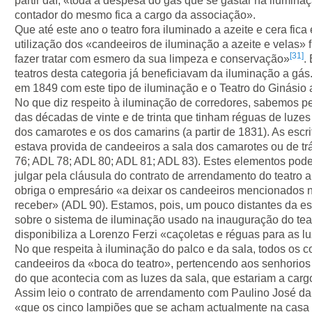
partir daí, «toda a despesa do gás que se gastar na iluminaç
contador do mesmo fica a cargo da associação».
Que até este ano o teatro fora iluminado a azeite e cera fica
utilização dos «candeeiros de iluminação a azeite e velas»
[31]
fazer tratar com esmero da sua limpeza e conservação»
.
teatros desta categoria já beneficiavam da iluminação a gás
em 1849 com este tipo de iluminação e o Teatro do Ginásio
No que diz respeito à iluminação de corredores, sabemos p
das décadas de vinte e de trinta que tinham réguas de luzes
dos camarotes e os dos camarins (a partir de 1831). As esc
estava provida de candeeiros a sala dos camarotes ou de t
76; ADL 78; ADL 80; ADL 81; ADL 83). Estes elementos pode
julgar pela cláusula do contrato de arrendamento do teatro
obriga o empresário «a deixar os candeeiros mencionados n
receber» (ADL 90). Estamos, pois, um pouco distantes da 
sobre o sistema de iluminação usado na inauguração do te
disponibiliza a Lorenzo Ferzi «caçoletas e réguas para as l
No que respeita à iluminação do palco e da sala, todos os 
candeeiros da «boca do teatro», pertencendo aos senhorios 
do que acontecia com as luzes da sala, que estariam a carg
Assim leio o contrato de arrendamento com Paulino José da 
«que os cinco lampiões que se acham actualmente na casa s