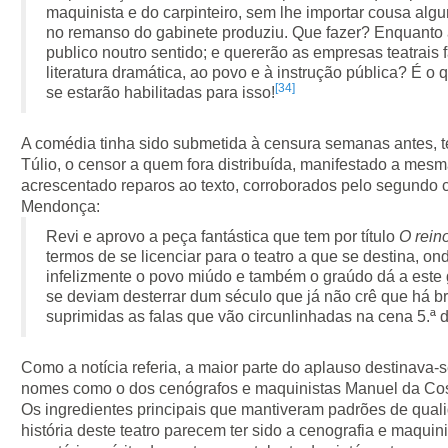
maquinista e do carpinteiro, sem lhe importar cousa al
no remanso do gabinete produziu. Que fazer? Enquanto a 
publico noutro sentido; e quererão as empresas teatrais f
literatura dramática, ao povo e à instrução pública? É
[34]
se estarão habilitadas para isso!
A comédia tinha sido submetida à censura semanas antes, 
Túlio, o censor a quem fora distribuída, manifestado a mesma
acrescentado reparos ao texto, corroborados pelo segundo 
Mendonça:
Revi e aprovo a peça fantástica que tem por título
O rein
termos de se licenciar para o teatro a que se destina, on
infelizmente o povo miúdo e também o graúdo dá a este
se deviam desterrar dum século que já não crê que há br
suprimidas as falas que vão circunlinhadas na cena 5.ª 
Como a notícia referia, a maior parte do aplauso destinava
nomes como o dos cenógrafos e maquinistas Manuel da Cos
Os ingredientes principais que mantiveram padrões de qual
história deste teatro parecem ter sido a cenografia e maquin