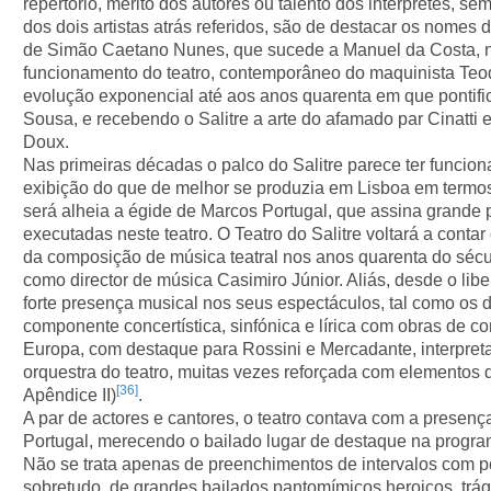
repertório, mérito dos autores ou talento dos intérpretes, s
dos dois artistas atrás referidos, são de destacar os nomes
de Simão Caetano Nunes, que sucede a Manuel da Costa, n
funcionamento do teatro, contemporâneo do maquinista Te
evolução exponencial até aos anos quarenta em que pontifi
Sousa, e recebendo o Salitre a arte do afamado par Cinatt
Doux.
Nas primeiras décadas o palco do Salitre parece ter funcio
exibição do que de melhor se produzia em Lisboa em termos
será alheia a égide de Marcos Portugal, que assina grande
executadas neste teatro. O Teatro do Salitre voltará a cont
da composição de música teatral nos anos quarenta do sécu
como director de música Casimiro Júnior. Aliás, desde o l
forte presença musical nos seus espectáculos, tal como os 
componente concertística, sinfónica e lírica com obras de 
Europa, com destaque para Rossini e Mercadante, interpreta
orquestra do teatro, muitas vezes reforçada com elementos d
[36]
Apêndice II)
.
A par de actores e cantores, o teatro contava com a prese
Portugal, merecendo o bailado lugar de destaque na progr
Não se trata apenas de preenchimentos de intervalos com
sobretudo, de grandes bailados pantomímicos heroicos, trági