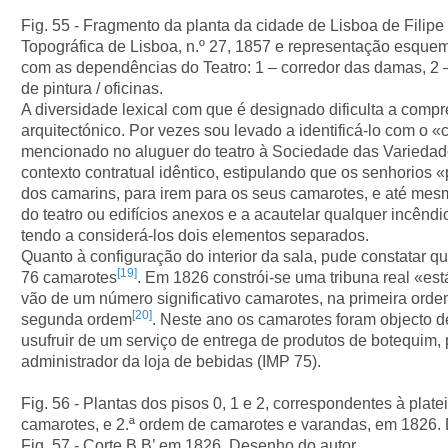
Fig. 55 - Fragmento da planta da cidade de Lisboa de Filipe
Topográfica de Lisboa, n.º 27, 1857 e representação esque
com as dependências do Teatro: 1 – corredor das damas, 2 –
de pintura / oficinas.
A diversidade lexical com que é designado dificulta a com
arquitectónico. Por vezes sou levado a identificá-lo com o 
mencionado no aluguer do teatro à Sociedade das Variedad
contexto contratual idêntico, estipulando que os senhorios «
dos camarins, para irem para os seus camarotes, e até mes
do teatro ou edifícios anexos e a acautelar qualquer incêndi
tendo a considerá-los dois elementos separados.
Quanto à configuração do interior da sala, pude constatar 
[19]
76 camarotes
. Em 1826 constrói-se uma tribuna real «es
vão de um número significativo camarotes, na primeira orde
[20]
segunda ordem
. Neste ano os camarotes foram objecto d
usufruir de um serviço de entrega de produtos de botequim,
administrador da loja de bebidas (IMP 75).
Fig. 56 - Plantas dos pisos 0, 1 e 2, correspondentes à platei
camarotes, e 2.ª ordem de camarotes e varandas, em 1826.
Fig. 57 - Corte B B’ em 1826. Desenho do autor.