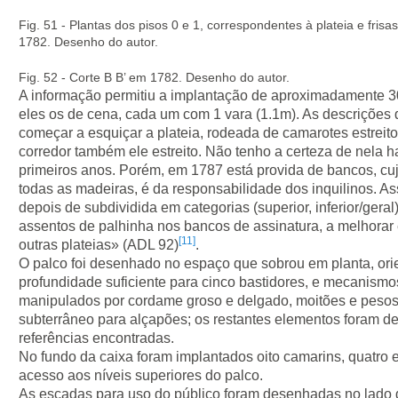
Fig. 51 - Plantas dos pisos 0 e 1, correspondentes à plateia e fris
1782. Desenho do autor.
Fig. 52 - Corte B B’ em 1782. Desenho do autor.
A informação permitiu a implantação de aproximadamente 3
eles os de cena, cada um com 1 vara (1.1m). As descrições
começar a esquiçar a plateia, rodeada de camarotes estreit
corredor também ele estreito. Não tenho a certeza de nela h
primeiros anos. Porém, em 1787 está provida de bancos, c
todas as madeiras, é da responsabilidade dos inquilinos. A
depois de subdividida em categorias (superior, inferior/gera
assentos de palhinha nos bancos de assinatura, a melhorar 
[11]
outras plateias» (ADL 92)
.
O palco foi desenhado no espaço que sobrou em planta, ori
profundidade suficiente para cinco bastidores, e mecanism
manipulados por cordame groso e delgado, moitões e pesos
subterrâneo para alçapões; os restantes elementos foram 
referências encontradas.
No fundo da caixa foram implantados oito camarins, quatro 
acesso aos níveis superiores do palco.
As escadas para uso do público foram desenhadas no lado d