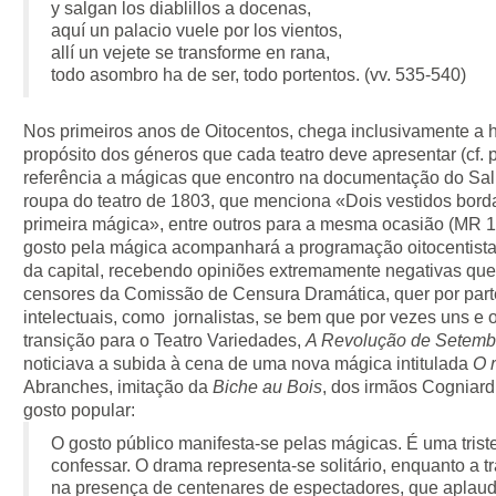
y salgan los diablillos a docenas,
aquí un palacio vuele por los vientos,
allí un vejete se transforme en rana,
todo asombro ha de ser, todo portentos. (vv. 535-540)
Nos primeiros anos de Oitocentos, chega inclusivamente a h
propósito dos géneros que cada teatro deve apresentar (cf. p
referência a mágicas que encontro na documentação do Sali
roupa do teatro de 1803, que menciona «Dois vestidos bor
primeira mágica», entre outros para a mesma ocasião (MR 
gosto pela mágica acompanhará a programação oitocentista 
da capital, recebendo opiniões extremamente negativas quer 
censores da Comissão de Censura Dramática, quer por parte
intelectuais, como jornalistas, se bem que por vezes uns e 
transição para o Teatro Variedades,
A Revolução de Setemb
noticiava a subida à cena de uma nova mágica intitulada
O 
Abranches, imitação da
Biche au Bois
, dos irmãos Cogniar
gosto popular:
O gosto público manifesta-se pelas mágicas. É uma trist
confessar. O drama representa-se solitário, enquanto a 
na presença de centenares de espectadores, que aplaud