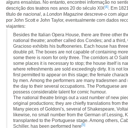
alguns ensaístas. No entanto, encontrei informação no sent
[4]
descrição dos teatros nos anos 20 do século XIX
. Em 1821
título de
nacional
, a
London Magazine
descreve-o com algum
por John Scott e John Taylor, eventualmente com dados reco
viajantes:
Besides the Italian Opera House, there are three other the
national theatre; another called dos Condes; and a third
Gracioso exhibits his buffooneries. Each house has three 
double pit. The boxes are not capable of containing more
some there is room for only three. The corridors at O Salit
some places it is necessary to stop; the house itself is 
where refreshments are sold exceedingly dirty. It is not 
first permitted to appear on this stage; the female charac
by men. Among the performers are many tradesmen and 
the day to their several occupations. The Portuguese are
possess considerable talent for comic humour.
The national theatre brings out a vast number of new piec
original productions; they are chiefly translations from th
Many pieces of Goldoni's, several of Shakespeare, Voltai
likewise, no small number from the German of Lessing, 
transplanted to the Portuguese stage. Among others,
Cab
[5]
Schiller, has been performed here