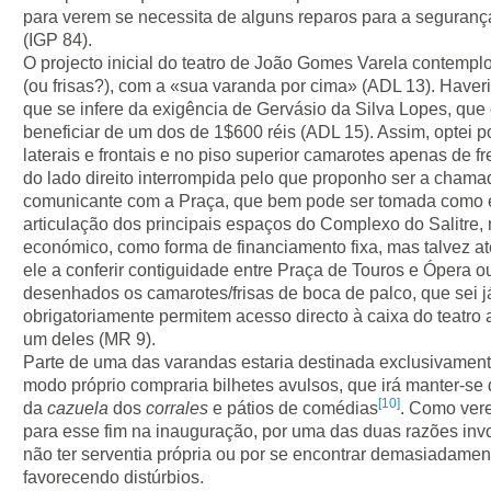
para verem se necessita de alguns reparos para a segurança
(IGP 84).
O projecto inicial do teatro de João Gomes Varela contempl
(ou frisas?), com a «sua varanda por cima» (ADL 13). Haver
que se infere da exigência de Gervásio da Silva Lopes, qu
beneficiar de um dos de 1$600 réis (ADL 15). Assim, optei p
laterais e frontais e no piso superior camarotes apenas de fr
do lado direito interrompida pelo que proponho ser a cham
comunicante com a Praça, que bem pode ser tomada como e
articulação dos principais espaços do Complexo do Salitre,
económico, como forma de financiamento fixa, mas talvez até
ele a conferir contiguidade entre Praça de Touros e Ópera ou
desenhados os camarotes/frisas de boca de palco, que sei j
obrigatoriamente permitem acesso directo à caixa do teatro 
um deles (MR 9).
Parte de uma das varandas estaria destinada exclusivament
modo próprio compraria bilhetes avulsos, que irá manter-s
[10]
da
cazuela
dos
corrales
e pátios de comédias
. Como vere
para esse fim na inauguração, por uma das duas razões inv
não ter serventia própria ou por se encontrar demasiadamen
favorecendo distúrbios.