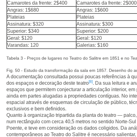
Camarotes da frente: 2$400
Camarotes da frente: 2$000
Angras: 1$680
Angras: 1$600
Plateias
Plateias
Assinatura: $320
Assinatura: $300
Superior: $340
Superior: $200
Geral: $120
Geral: $120
Varandas: 120
Galerias: $160
Tabela 3 - Preços de lugares no Teatro do Salitre em 1851 e no T
Fig. 50 - Estudo da transformação da sala em 1857. Desenho do au
A documentação consultada possui poucas referências à qua
[8]
dos espaços e decoração deste teatro
. Da sua leitura e a
espaços que permitem conjecturar a articulação interior, em 
ainda em partes alugadas a propriedades contíguas. No inter
espacial através de esquemas de circulação de público, téc
exclusivos e bem definidos.
Quanto à organização tripartida da planta do teatro — palco, 
num rectângulo com cerca 40,5 metros no sentido Norte-Sul
Poente, e teve em consideração os dados coligidos. Da anál
contemporâneos ao Teatro do Salitre é necessário salientar