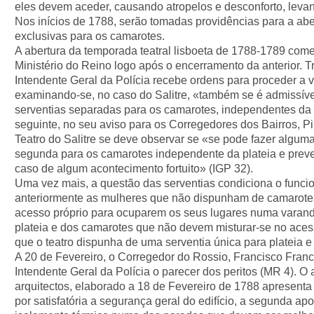
eles devem aceder, causando atropelos e desconforto, leva
Nos inícios de 1788, serão tomadas providências para a abe
exclusivas para os camarotes.
A abertura da temporada teatral lisboeta de 1788-1789 come
Ministério do Reino logo após o encerramento da anterior. T
Intendente Geral da Polícia recebe ordens para proceder a vi
examinando-se, no caso do Salitre, «também se é admissív
serventias separadas para os camarotes, independentes da p
seguinte, no seu aviso para os Corregedores dos Bairros, P
Teatro do Salitre se deve observar se «se pode fazer alguma
segunda para os camarotes independente da plateia e preven
caso de algum acontecimento fortuito» (IGP 32).
Uma vez mais, a questão das serventias condiciona o funci
anteriormente as mulheres que não dispunham de camarote
acesso próprio para ocuparem os seus lugares numa varand
plateia e dos camarotes que não devem misturar-se no acess
que o teatro dispunha de uma serventia única para plateia e
A 20 de Fevereiro, o Corregedor do Rossio, Francisco Franco
Intendente Geral da Polícia o parecer dos peritos (MR 4). O 
arquitectos, elaborado a 18 de Fevereiro de 1788 apresenta
por satisfatória a segurança geral do edifício, a segunda a