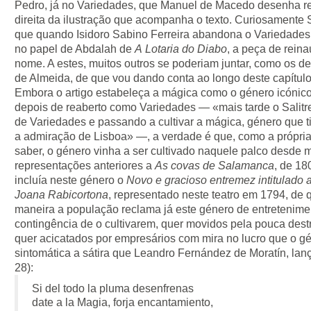
Pedro, já no Variedades, que Manuel de Macedo desenha r
direita da ilustração que acompanha o texto. Curiosamente 
que quando Isidoro Sabino Ferreira abandona o Variedades, 
no papel de Abdalah de
A
Lotaria do Diabo
, a peça de rein
nome. A estes, muitos outros se poderiam juntar, como os 
de Almeida, de que vou dando conta ao longo deste capítulo
Embora o artigo estabeleça a mágica como o género icónico
depois de reaberto como Variedades — «mais tarde o Salit
de Variedades e passando a cultivar a mágica, género que
a admiração de Lisboa» —, a verdade é que, como a própria
saber, o género vinha a ser cultivado naquele palco desde m
representações anteriores a
As covas de Salamanca
, de 18
incluía neste género o
Novo e gracioso entremez intitulado 
Joana Rabicortona
, representado neste teatro em 1794, de qu
maneira a população reclama já este género de entretenime
contingência de o cultivarem, quer movidos pela pouca destre
quer acicatados por empresários com mira no lucro que o g
sintomática a sátira que Leandro Fernández de Moratín, la
28):
Si del todo la pluma desenfrenas
date a la Magia, forja encantamiento,