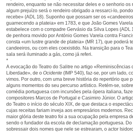
rendeiro, enquanto se não necessitar deles e o senhorio os 
algum prejuízo será o rendeiro obrigado a ressarci-lo, po
recebe» (ADL 18). Suponho que possam ser os «candeeiros 
guarnecendo a plateia» em 1783, e que João Gomes Varela 
estabelece com o compadre Gervásio da Silva Lopes (ADL 1
de penhora movido por António Gomes Varela contra Francis
consta «um lustre grande de plateia» (MR 17), que poderá ter
candeeiros, ou com eles coexistido. Na transição para o Teat
sala será iluminado a gás, como já referi.
*
A evocação do Teatro do Salitre no artigo «Reminiscências 
Liberdade», de o
Ocidente
(IMP 540), faz-se, por um lado, c
vimos. Por outro, com uma breve história do repertório que
alguns momentos do seu percurso artístico. Retém-se, sobret
comédia portuguesa com incursões pela ópera italiana, faz
compositores Marcos de Portugal e Casimiro Júnior. O arti
do Teatro o início do século XIX, de que destaca o espectác
cujas receitas fariam inveja aos empresários modernos. R
maior glória deste teatro foi a sua ocupação pela empresa 
sendo o fundador da escola de declamação portuguesa. Do 
sobressair dois nomes que nele se estrearam, o actor Isidoro