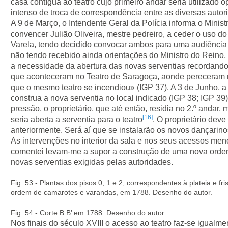
casa contígua ao teatro cujo primeiro andar seria utilizado
intenso de troca de correspondência entre as diversas autor
A 9 de Março, o Intendente Geral da Polícia informa o Minis
convencer Julião Oliveira, mestre pedreiro, a ceder o uso 
Varela, tendo decidido convocar ambos para uma audiência 
não tendo recebido ainda orientações do Ministro do Reino,
a necessidade da abertura das novas serventias recordand
que aconteceram no Teatro de Saragoça, aonde pereceram 
que o mesmo teatro se incendiou» (IGP 37). A 3 de Junho, 
construa a nova serventia no local indicado (IGP 38; IGP 39
pressão, o proprietário, que até então, residia no 2.º andar,
[16]
seria aberta a serventia para o teatro
. O proprietário dev
anteriormente. Será aí que se instalarão os novos dançarinos
As intervenções no interior da sala e nos seus acessos m
comentei levam-me a supor a construção de uma nova orde
novas serventias exigidas pelas autoridades.
Fig. 53 - Plantas dos pisos 0, 1 e 2, correspondentes à plateia e fr
ordem de camarotes e varandas, em 1788. Desenho do autor.
Fig. 54 - Corte B B’ em 1788. Desenho do autor.
Nos finais do século XVIII o acesso ao teatro faz-se igualme