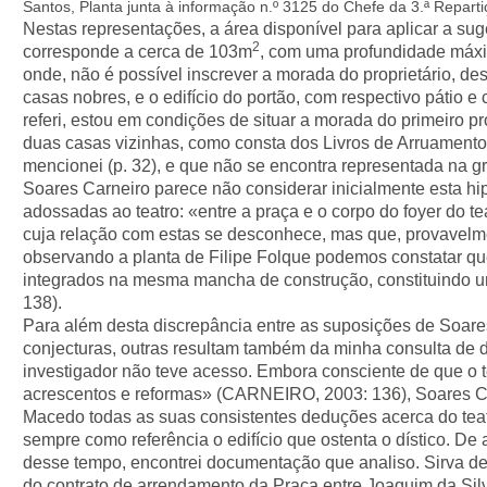
Santos, Planta junta à informação n.º 3125 do Chefe da 3.ª Reparti
Nestas representações, a área disponível para aplicar a su
2
corresponde a cerca de 103m
, com uma profundidade máxi
onde, não é possível inscrever a morada do proprietário, d
casas nobres, e o edifício do portão, com respectivo pátio e 
referi, estou em condições de situar a morada do primeiro pro
duas casas vizinhas, como consta dos Livros de Arruament
mencionei (p. 32), e que não se encontra representada na g
Soares Carneiro parece não considerar inicialmente esta hi
adossadas ao teatro: «entre a praça e o corpo do foyer do te
cuja relação com estas se desconhece, mas que, provavelmen
observando a planta de Filipe Folque podemos constatar que
integrados na mesma mancha de construção, constituindo
138).
Para além desta discrepância entre as suposições de Soare
conjecturas, outras resultam também da minha consulta de
investigador não teve acesso. Embora consciente de que o te
acrescentos e reformas» (CARNEIRO, 2003: 136), Soares Ca
Macedo todas as suas consistentes deduções acerca do teat
sempre como referência o edifício que ostenta o dístico. De 
desse tempo, encontrei documentação que analiso. Sirva de 
do contrato de arrendamento da Praça entre Joaquim da Si