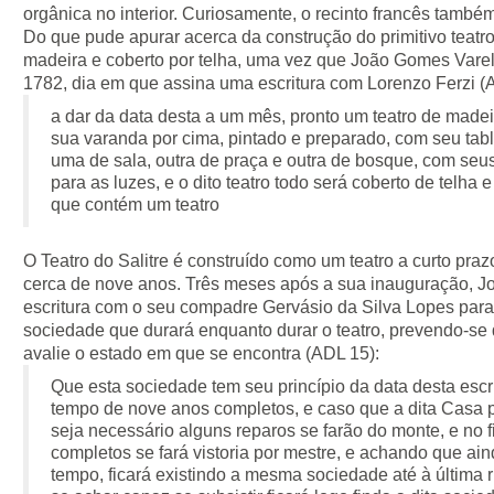
orgânica no interior. Curiosamente, o recinto francês també
Do que pude apurar acerca da construção do primitivo teatr
madeira e coberto por telha, uma vez que João Gomes Varel
1782, dia em que assina uma escritura com Lorenzo Ferzi (
a dar da data desta a um mês, pronto um teatro de madei
sua varanda por cima, pintado e preparado, com seu tabla
uma de sala, outra de praça e outra de bosque, com seu
para as luzes, e o dito teatro todo será coberto de telha 
que contém um teatro
O Teatro do Salitre é construído como um teatro a curto pra
cerca de nove anos. Três meses após a sua inauguração, 
escritura com o seu compadre Gervásio da Silva Lopes para
sociedade que durará enquanto durar o teatro, prevendo-se
avalie o estado em que se encontra (ADL 15):
Que esta sociedade tem seu princípio da data desta escr
tempo de nove anos completos, e caso que a dita Casa p
seja necessário alguns reparos se farão do monte, e no 
completos se fará vistoria por mestre, e achando que ai
tempo, ficará existindo a mesma sociedade até à última ru