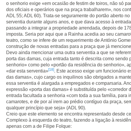
o senhorio exige «em ocasião de festim de toiros, não só 
dos oficiais e operários que na praça trabalharem», nos con
ADL 55; ADL 60). Trata-se seguramente do portão aberto no
serventia durante alguns anos, e que dava acesso à entrada
passando a integrar a propriedade arrendada, depois de 178
imposta. Seria por aqui que a Rainha acedia ao seu camarot
teatro, como se infere de um requerimento de António Gome
construção de novas entradas para a praça que já mencionei
Devo ainda mencionar uma outra serventia a que se referem o
porta das damas, cuja entrada tanto é descrita como sendo 
senhorio» como pelo «portão da residência do senhorio», ap
[18]
«dar esta serventia»
. Este acesso exige um funcionário es
das damas», cujo cargo os inquilinos são obrigados a mante
essa serventia é alargada a empregados e comparsaria. Ano
expressão «porta das damas» é substituída pelo «corredor 
entrada facultada a senhoria «com toda a sua família, para 
camarotes, e de por aí irem ao prédio contíguo da praça, se
qualquer princípio que seja» (ADL 90).
Creio que este elemento se encontra representado desde ce
Complexo à esquerda do teatro, fazendo a ligação à residência
apenas com a de Filipe Folque: