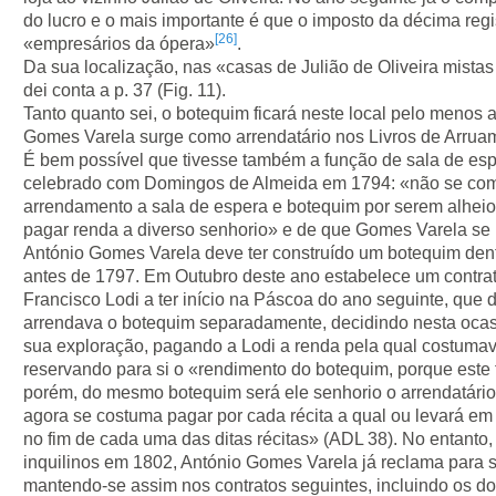
do lucro e o mais importante é que o imposto da décima regi
[26]
«empresários da ópera»
.
Da sua localização, nas «casas de Julião de Oliveira mistas
dei conta a p. 37 (Fig. 11).
Tanto quanto sei, o botequim ficará neste local pelo menos 
Gomes Varela surge como arrendatário nos Livros de Arrua
É bem possível que tivesse também a função de sala de esp
celebrado com Domingos de Almeida em 1794: «não se co
arrendamento a sala de espera e botequim por serem alheio
pagar renda a diverso senhorio» e de que Gomes Varela se
António Gomes Varela deve ter construído um botequim dent
antes de 1797. Em Outubro deste ano estabelece um contr
Francisco Lodi a ter início na Páscoa do ano seguinte, que d
arrendava o botequim separadamente, decidindo nesta ocasi
sua exploração, pagando a Lodi a renda pela qual costumava
reservando para si o «rendimento do botequim, porque este f
porém, do mesmo botequim será ele senhorio o arrendatário
agora se costuma pagar por cada récita a qual ou levará em
no fim de cada uma das ditas récitas» (ADL 38). No entant
inquilinos em 1802, António Gomes Varela já reclama para s
mantendo-se assim nos contratos seguintes, incluindo os do