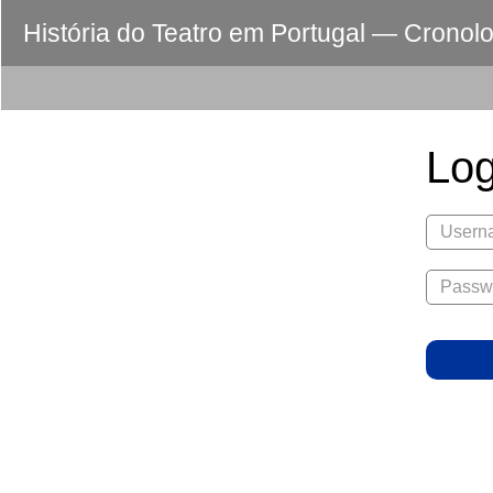
História do Teatro em Portugal — Cronol
Log