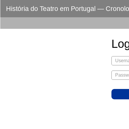
História do Teatro em Portugal — Cronol
Log